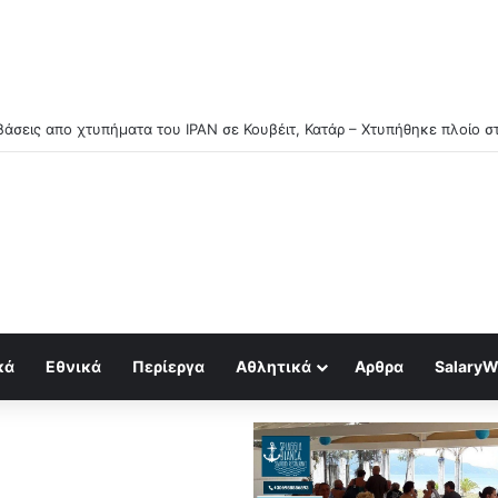
 CEO της Shell: Το ντίζελ τελειώνει και τα διυλιστήρια είναι έτοιμα να 
κά
Εθνικά
Περίεργα
Αθλητικά
Αρθρα
SalaryW