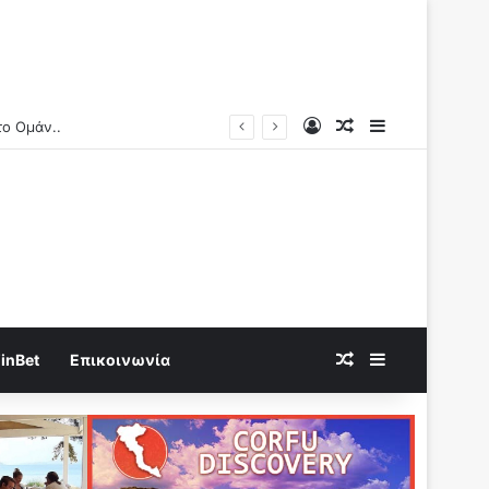
Log In
Random Article
Sidebar
εκραγούν!
Random Article
Sidebar
inBet
Επικοινωνία