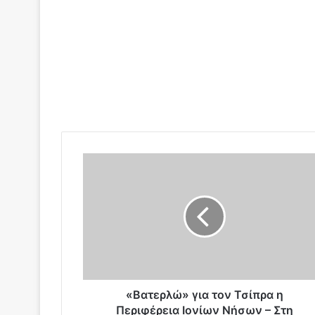
«
Β
α
τ
ε
ρ
λ
ώ
»
γ
«Βατερλώ» για τον Τσίπρα η
ι
Περιφέρεια Ιονίων Νήσων – Στη