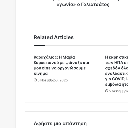
α
«γωνία» ο Γαλιατσάτος
τ
ο
ν
Τ
σ
Related Articles
ί
π
ρ
Καραχάλιος: Η Μαρία
Η εκρηκτικ
α
Καρυστιανού με φώναξε και
των ΗΠΑ επ
η
μου είπε να οργανώσουμε
σχεδόν όλα
Π
κίνημα
εναλλακτι
ε
για COVID,
5 Νοεμβρίου, 2025
ρ
εμβόλια ήτ
ι
5 Δεκεμβρί
φ
έ
ρ
ε
ι
Αφήστε μια απάντηση
α