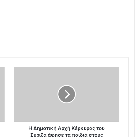
Η
Δ
η
μ
ο
τ
ι
κ
ή
Α
Η Δημοτική Αρχή Κέρκυρας του
ρ
Συριζα άφησε τα παιδιά στους