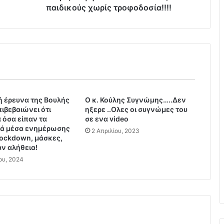
χ
παιδικούς χωρίς τροφοδοσία!!!!
ή
Κ
έ
ρ
κ
υ
ρ
α
ή έρευνα της Βουλής
Ο κ. Κούλης Συγνώμης…..Δεν
ς
ιβεβαιώνει ότι
ηξερε ..Ολες οι συγνώμες του
τ
 όσα είπαν τα
σε ενα video
ο
κά μέσα ενημέρωσης
2 Απριλίου, 2023
υ
 lockdown, μάσκες,
Σ
αν αλήθεια!
υ
ου, 2024
ρ
ι
ζ
α
ά
φ