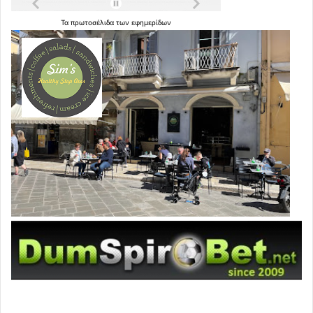
Τα
πρωτοσέλιδα
των
εφημερίδων