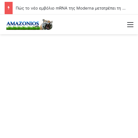
Πώς το νέο εμβόλιο mRNA της Moderna μετατρέπει τη γιαγιά σε βιολογικό όπλο
Μ