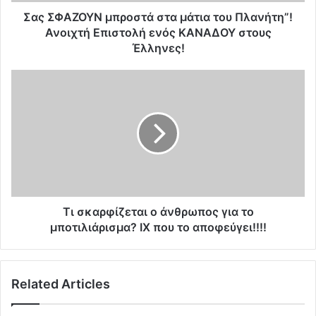
Υ
Ν
Σας ΣΦΑΖΟΥΝ μπροστά στα μάτια του Πλανήτη”!
μ
Ανοιχτή Επιστολή ενός ΚΑΝΑΔΟΥ στους
π
Έλληνες!
ρ
ο
Τ
σ
ι
τ
σ
ά
κ
σ
α
τ
ρ
α
φ
μ
ί
ά
ζ
τ
ε
Τι σκαρφίζεται ο άνθρωπος για το
ι
τ
μποτιλιάρισμα? ΙΧ που το αποφεύγει!!!!
α
α
τ
ι
ο
ο
υ
Related Articles
ά
Π
ν
λ
θ