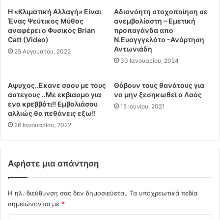
α
ρ
Η «Κλιματική Αλλαγή» Είναι
Αδιανόητη στοχοποίηση σε
ν
ω
Ένας Ψεύτικος Μύθος
ανεμβολίαστη – Εμετική
ή
π
αναφέρει ο Φυσικός Brian
προπαγάνδα απο
τ
Catt (Video)
Ν.Ευαγγγελάτο -Ανάρτηση
ο
η
Αντωνιάδη
ς
25 Αυγούστου, 2022
”
γ
30 Ιανουαρίου, 2024
!
ι
Α
α
Αψυχος..Εκανε σοου με τους
Θάβουν τους θανάτους για
ν
τ
άστεγους ..Με εκβιασμο για
να μην ξεσηκωθεί ο Λαός
ο
ο
ενα κρεββάτι!! Εμβολιάσου
15 Ιουνίου, 2021
ι
μ
αλλιώς θα πεθάνεις εξω!!
χ
π
26 Ιανουαρίου, 2022
τ
ο
ή
τ
Ε
ι
π
Αφήστε μια απάντηση
λ
ι
ι
σ
ά
τ
Η ηλ. διεύθυνση σας δεν δημοσιεύεται.
Τα υποχρεωτικά πεδία
ρ
ο
σημειώνονται με
*
ι
λ
σ