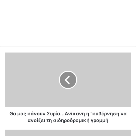
Θ
α
μ
α
ς
κ
ά
ν
ο
υ
Θα μας κάνουν Συρία...Ανίκανη η "κυβέρνηση να
ν
ανοίξει τη σιδηροδρομική γραμμή
Σ
υ
Ο