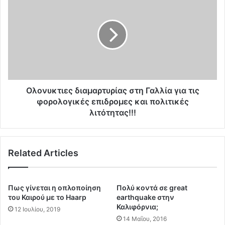
ρ
λ
ί
ο
α
ν
.
υ
.
κ
.
τ
Α
ι
ν
ε
ί
ς
Ολονυκτιες διαμαρτυρίας στη Γαλλία για τις
κ
δ
φορολογικές επιδρομες και πολιτικές
α
ι
λιτότητας!!!
ν
α
η
μ
η
α
"
Related Articles
ρ
κ
τ
υ
υ
β
ρ
Πως γίνεται η οπλοποίηση
Πολύ κοντά σε great
έ
ί
του Καιρού με το Haarp
earthquake στην
ρ
α
Καλιφόρνια;
12 Ιουλίου, 2019
ν
ς
14 Μαΐου, 2016