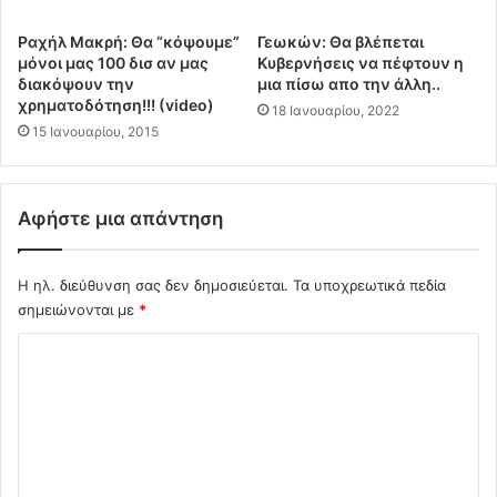
η
σ
σ
τ
Ραχήλ Μακρή: Θα “κόψουμε”
Γεωκών: Θα βλέπεται
η
η
μόνοι μας 100 δισ αν μας
Κυβερνήσεις να πέφτουν η
ν
Γ
διακόψουν την
μια πίσω απο την άλλη..
α
α
χρηματοδότηση!!! (video)
18 Ιανουαρίου, 2022
α
λ
15 Ιανουαρίου, 2015
ν
λ
ο
ί
ί
α
ξ
γ
Αφήστε μια απάντηση
ε
ι
ι
α
τ
τ
Η ηλ. διεύθυνση σας δεν δημοσιεύεται.
Τα υποχρεωτικά πεδία
η
ι
σημειώνονται με
*
σ
ς
Σ
ι
φ
δ
ο
χ
η
ρ
ό
ρ
ο
ο
λ
λ
δ
ο
ι
ρ
γ