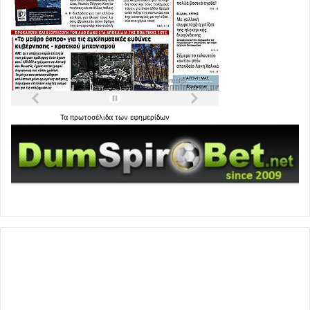
Τα
πρωτοσέλιδα
των
εφημερίδων