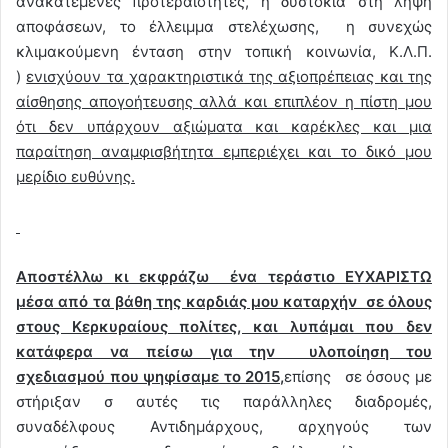
ανακατεμένες προτεραιότητες, η δυστοκία στη λήψη
αποφάσεων, το έλλειμμα στελέχωσης, η συνεχώς
κλιμακούμενη ένταση στην τοπική κοινωνία, Κ.Λ.Π.
)
ενισχύουν τα χαρακτηριστικά της αξιοπρέπειας και της
αίσθησης απογοήτευσης αλλά και επιπλέον η πίστη μου
ότι δεν υπάρχουν αξιώματα και καρέκλες και μια
παραίτηση αναμφισβήτητα εμπεριέχει και το δικό μου
μερίδιο ευθύνης.
Αποστέλλω κι εκφράζω ένα τεράστιο ΕΥΧΑΡΙΣΤΩ
μέσα από τα βάθη της καρδιάς μου καταρχήν σε όλους
στους Κερκυραίους πολίτες, και λυπάμαι που δεν
κατάφερα να πείσω για την υλοποίηση του
σχεδιασμού που ψηφίσαμε το 2015,
επίσης σε όσους με
στήριξαν σ αυτές τις παράλληλες διαδρομές,
συναδέλφους Αντιδημάρχους, αρχηγούς των