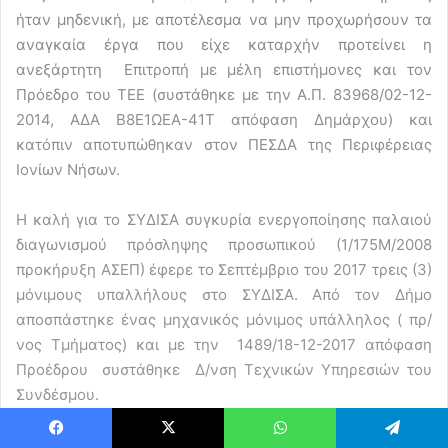
ήταν μηδενική, με αποτέλεσμα να μην προχωρήσουν τα
αναγκαία έργα που είχε καταρχήν προτείνει η
ανεξάρτητη Επιτροπή με μέλη επιστήμονες και τον
Πρόεδρο του ΤΕΕ (συστάθηκε με την Α.Π. 83968/02-12-
2014, ΑΔΑ Β8Ε1ΩΕΑ-41Τ απόφαση Δημάρχου) και
κατόπιν αποτυπώθηκαν στον ΠΕΣΔΑ της Περιφέρειας
Ιονίων Νήσων.
Η καλή για το ΣΥΔΙΣΑ συγκυρία ενεργοποίησης παλαιού
διαγωνισμού πρόσληψης προσωπικού (1/175Μ/2008
προκήρυξη ΑΣΕΠ) έφερε το Σεπτέμβριο του 2017 τρεις (3)
μόνιμους υπαλλήλους στο ΣΥΔΙΣΑ. Από τον Δήμο
αποσπάστηκε ένας μηχανικός μόνιμος υπάλληλος ( πρ/
νος Τμήματος) και με την 1489/18-12-2017 απόφαση
Προέδρου συστάθηκε Δ/νση Τεχνικών Υπηρεσιών του
Συνδέσμου.
Η κίνηση αυτή, με την καλή συνεργασία του υφιστάμενου