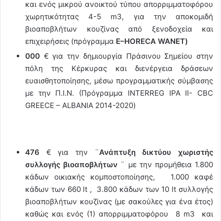
και ενός μικρού ανοικτού τύπου απορριμματοφόρου
χωρητικότητας 4-5 m3, για την αποκομιδή
βιοαποβλήτων κουζίνας από ξενοδοχεία και
επιχειρήσεις (πρόγραμμα
E
–
HORECA
WANET
)
000
€ για την δημιουργία Πράσινου Σημείου στην
πόλη της Κέρκυρας και διενέργεια δράσεων
ευαισθητοποίησης, μέσω προγραμματικής σύμβασης
με την Π.Ι.Ν. (Πρόγραμμα INTERREG IPA II- CBC
GREECE – ALBANIA 2014-2020)
476
€ για την ¨
Ανάπτυξη δικτύου χωριστής
συλλογής βιοαποβλήτων
¨ με την προμήθεια 1.800
κάδων οικιακής κομποστοποίησης, 1.000 καφέ
κάδων των 660 lt , 3.800 κάδων των 10 lt συλλογής
βιοαποβλήτων κουζίνας (με σακούλες για ένα έτος)
καθώς και ενός (1) απορριμματοφόρου 8 m3 και