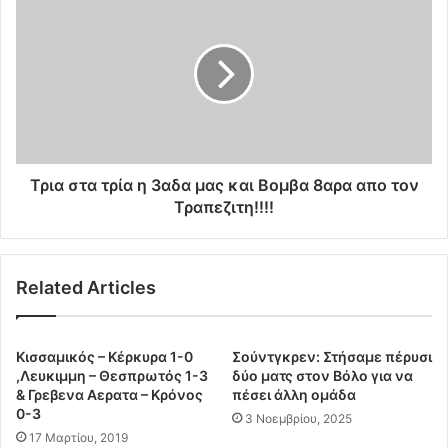
ί
ρ
ο
ι
υ
α
υ
σ
π
τ
ο
α
γ
τ
ρ
ρ
ά
ί
Τρια στα τρία η 3αδα μας και Βομβα 8αρα απο τον
φ
α
Τραπεζιτη!!!!
ο
η
υ
3
ν
α
Related Articles
τ
δ
η
α
ν
μ
κ
α
Κισσαμικός – Κέρκυρα 1-0
Σούντγκρεν: Στήσαμε πέρυσι
α
ς
,Λευκιμμη – Θεσπρωτός 1-3
δύο ματς στον Βόλο για να
τ
κ
& Γρεβενα Αερατα – Κρόνος
πέσει άλλη ομάδα
α
0-3
α
3 Νοεμβρίου, 2025
σ
ι
17 Μαρτίου, 2019