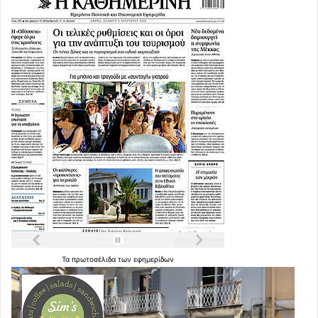
Τα
πρωτοσέλιδα
των
εφημερίδων