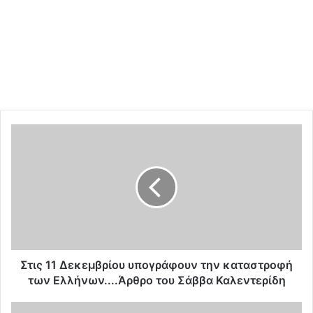
Σ
τ
ι
ς
1
1
Δ
ε
κ
ε
Στις 11 Δεκεμβρίου υπογράφουν την καταστροφή
μ
των Ελλήνων....Άρθρο του Σάββα Καλεντερίδη
β
ρ
Τ