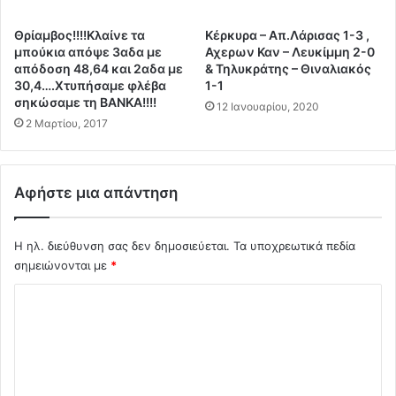
τ
Β
ρ
ο
Θρίαμβος!!!!Κλαίνε τα
Κέρκυρα – Απ.Λάρισας 1-3 ,
ο
μ
μπούκια απόψε 3αδα με
Αχερων Καν – Λευκίμμη 2-0
φ
β
απόδοση 48,64 και 2αδα με
& Τηλυκράτης – Θιναλιακός
ή
α
30,4….Χτυπήσαμε φλέβα
1-1
τ
8
σηκώσαμε τη ΒΑΝΚΑ!!!!
12 Ιανουαρίου, 2020
ω
α
2 Μαρτίου, 2017
ν
ρ
Ε
α
λ
α
λ
Αφήστε μια απάντηση
π
ή
ο
ν
τ
Η ηλ. διεύθυνση σας δεν δημοσιεύεται.
Τα υποχρεωτικά πεδία
ω
ο
ν
σημειώνονται με
*
ν
.
Τ
Σ
.
ρ
.
α
χ
.
π
ό
Ά
ε
ρ
λ
ζ
θ