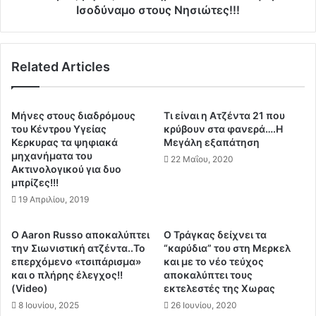
α
η
Ισοδύναμο στους Νησιώτες!!!
χ
ν
α
ε
β
ς
Related Articles
ο
δ
ύ
ε
ζ
ν
α
π
Μήνες στους διαδρόμους
Τι είναι η Ατζέντα 21 που
σ
λ
του Κέντρου Υγείας
κρύβουν στα φανερά….H
τ
η
Κερκυρας τα ψηφιακά
Mεγάλη εξαπάτηση
ο
μηχανήματα του
ρ
22 Μαΐου, 2020
Ακτινολογικού για δυο
Τ
ώ
μπρίζες!!!
ε
ν
μ
19 Απριλίου, 2019
ο
π
υ
λ
ν
Ο Aaron Russo αποκαλύπτει
Ο Τράγκας δείχνει τα
ό
τ
την Σιωνιστική ατζέντα..Το
“καρύδια” του στη Μερκελ
ν
ο
επερχόμενο «τσιπάρισμα»
και με το νέο τεύχος
ι
Μ
και ο πλήρης έλεγχος!!
αποκαλύπτει τους
ρ
(Video)
εκτελεστές της Χωρας
ε
ί
τ
8 Ιουνίου, 2025
26 Ιουνίου, 2020