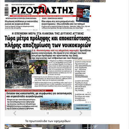
Τα
πρωτοσέλιδα
των
εφημερίδων