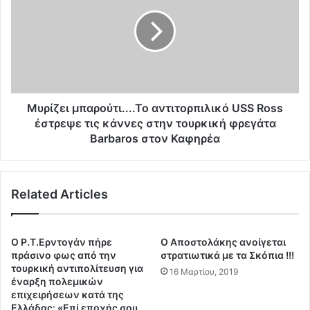
ε
ρ
ν
ί
α
ζ
ξ
ε
η
ι
μ
μ
ε
π
ρ
α
Μυρίζει μπαρούτι....Το αντιτορπιλικό USS Ross
ώ
ρ
έστρεψε τις κάννες στην τουρκική φρεγάτα
μ
ο
Barbaros στον Καφηρέα
α
ύ
τ
τ
α
ι
σ
Related Articles
.
τ
.
η
.
ν
.
Ο Ρ.Τ.Ερντογάν πήρε
Ο Αποστολάκης ανοίγεται
Ε
Τ
πράσινο φως από την
στρατιωτικά με τα Σκόπια !!!
Λ
ο
τουρκική αντιπολίτευση για
16 Μαρτίου, 2019
Λ
α
έναρξη πολεμικών
Α
επιχειρήσεων κατά της
ν
Ελλάδας: «Επί εποχής σου
Δ
τ