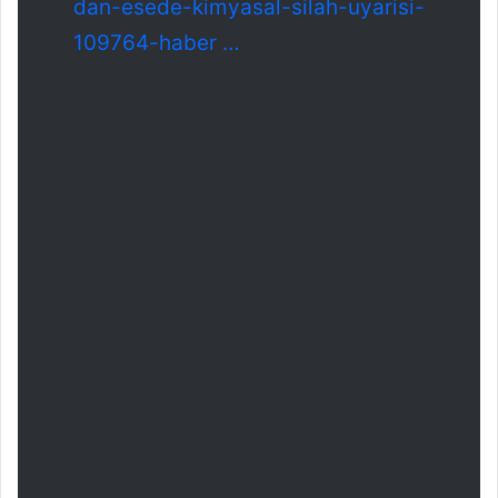
dan-esed
e-kimyasal-silah-uyarisi-
109764-haber
…