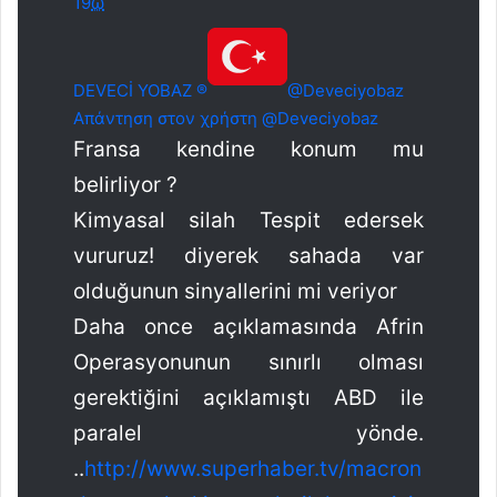
19
ω
DEVECİ YOBAZ ®
@Deveciyobaz
Απάντηση στον χρήστη @Deveciyobaz
Fransa kendine konum mu
belirliyor ?
Kimyasal silah Tespit edersek
vururuz! diyerek sahada var
olduğunun sinyallerini mi veriyor
Daha once açıklamasında Afrin
Operasyonunun sınırlı olması
gerektiğini açıklamıştı ABD ile
paralel yönde.
..
http://www.
superhaber.tv/macron