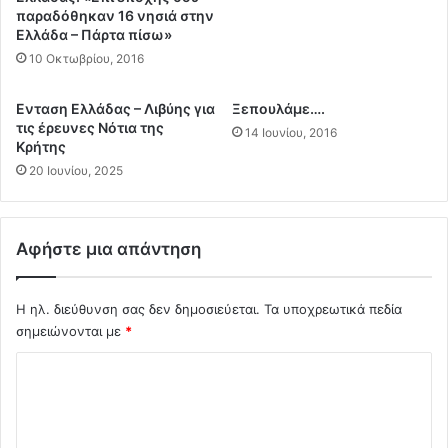
παραδόθηκαν 16 νησιά στην
Α
ι
Ελλάδα – Πάρτα πίσω»
δ
τ
10 Οκτωβρίου, 2016
ε
ο
ν
ρ
θ
π
Ενταση Ελλάδας – Λιβύης για
Ξεπουλάμε….
α
ι
τις έρευνες Νότια της
14 Ιουνίου, 2016
ε
Κρήτης
λ
ί
ι
20 Ιουνίου, 2025
ν
κ
α
ό
ι
U
Αφήστε μια απάντηση
τ
S
α
S
ί
R
Η ηλ. διεύθυνση σας δεν δημοσιεύεται.
Τα υποχρεωτικά πεδία
δ
o
σημειώνονται με
*
ι
s
α
s
Σ
!
έ
Θ
χ
σ
α
τ
ό
γ
ρ