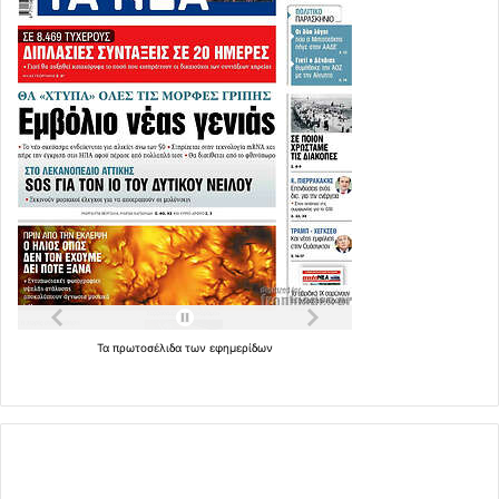
Τα
πρωτοσέλιδα
των
εφημερίδων