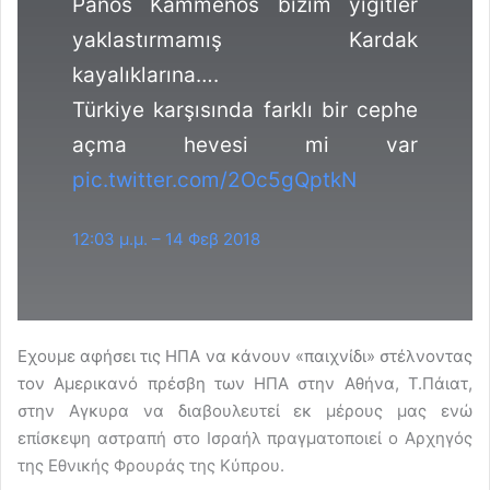
Panos Kammenos bizim yiğitler
yaklastırmamış Kardak
kayalıklarına….
Türkiye karşısında farklı bir cephe
açma hevesi mi var
pic.twitter.com/2Oc5gQptkN
12:03 μ.μ. – 14 Φεβ 2018
Εχουμε αφήσει τις ΗΠΑ να κάνουν «παιχνίδι» στέλνοντας
τον Αμερικανό πρέσβη των ΗΠΑ στην Αθήνα, Τ.Πάιατ,
στην Αγκυρα να διαβουλευτεί εκ μέρους μας ενώ
επίσκεψη αστραπή στο Ισραήλ πραγματοποιεί ο Αρχηγός
της Εθνικής Φρουράς της Κύπρου.