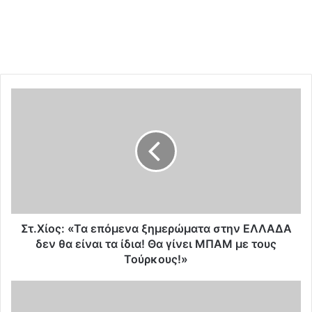
Σ
τ
.
Χ
ί
ο
ς
:
«
Τ
Στ.Χίος: «Τα επόμενα ξημερώματα στην ΕΛΛΑΔΑ
α
δεν θα είναι τα ίδια! Θα γίνει ΜΠΑΜ με τους
ε
Τούρκους!»
π
ό
Μ
μ
υ