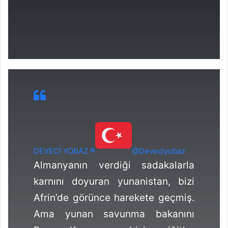
DEVECİ YOBAZ ®
@Deveciyobaz
Almanyanın verdiği sadakalarla
karnını doyuran yunanistan, bizi
Afrin’de görünce harekete geçmiş.
Ama yunan savunma bakanını