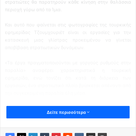
στρατιώτες θα παρατηρούν κάθε κίνηση στην θαλάσσια
περιοχή γύρω από τα Ίμια.
Και αυτό που φαίνεται στις φωτογραφίες της τουρκικής
εφημερίδας Τζουμχουριέτ είναι οι εργασίες για την
κατασκευή μιας γλίστρας προκειμένου να γίνεται
αποβίβαση στρατιωτικών δυνάμεων.
«Τα έργα πραγματοποιούνται με γοργούς ρυθμούς στην
παραλία» αναφέρει χαρακτηριστικά η τουρκική
εφημερίδα, ενώ τονίζει ότι κατά τη διάρκεια των
εργασιών, ένα στρατιωτικό πλοίο βρίσκεται απέναντι από
την συγκεκριμένη παραλία όλη μέρα.
Δείτε περισσότερα