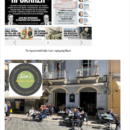
Τα
πρωτοσέλιδα
των
εφημερίδων