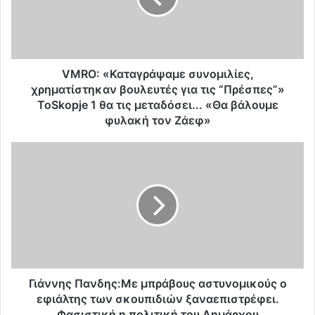
«
Κ
α
τ
α
VMRO: «Καταγράψαμε συνομιλίες,
γ
χρηματίστηκαν βουλευτές για τις “Πρέσπες”»
ρ
ΤοSkopje 1 θα τις μεταδόσει... «Θα βάλουμε
ά
φυλακή τον Ζάεφ»
ψ
α
Γ
μ
ι
ε
ά
σ
ν
υ
ν
ν
η
ο
ς
μ
Π
ι
α
λ
ν
Γιάννης Πανδης:Με μπράβους αστυνομικούς ο
ί
δ
εφιάλτης των σκουπιδιών ξαναεπιστρέφει.
ε
η
Φασιστική η πολιτική του Δημάρχου