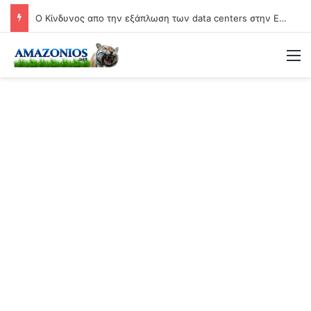
O Κίνδυνος απο την εξάπλωση των data centers στην Ελλάδα (Video)
Μ