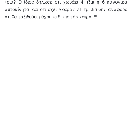
τρία? Ο ίδιος δήλωσε οτι χωράει 4 τζίπ η 6 κανονικά
αυτοκίνητα και οτι εχει γκαράζ 71 τμ…Επίσης ανάφερε
οτι θα ταξιδεύει μέχρι με 8 μποφόρ καιρό!!!!!