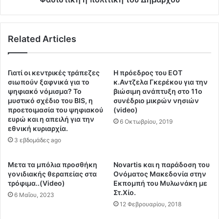
ς
ς
,
:
χ
Μ
ρ
Related Articles
ε
η
μ
μ
π
α
ρ
Γιατί οι κεντρικές τράπεζες
Η πρόεδρος του ΕΟΤ
τ
ά
σιωπούν ξαφνικά για το
κ.Αντζελα Γκερέκου για την
ί
β
ψηφιακό νόμισμα? Το
βιώσιμη ανάπτυξη στο 11ο
σ
ο
μυστικό σχέδιο του BIS, η
συνέδριο μικρών νησιών
τ
προετοιμασία του ψηφιακού
(video)
υ
η
ευρώ και η απειλή για την
ς
6 Οκτωβρίου, 2019
εθνική κυριαρχία.
κ
α
α
3 εβδομάδες ago
σ
ν
τ
β
υ
Μετα τα μπόλια προσθήκη
Novartis και η παράδοση του
ο
ν
γονιδιακής θεραπείας στα
Ονόματος Μακεδονία στην
υ
ο
τρόφιμα..(Video)
Εκπομπή του Μυλωνάκη με
λ
Στ.Χίο.
μ
6 Μαΐου, 2023
ε
ι
12 Φεβρουαρίου, 2018
υ
κ