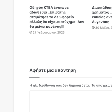
ω
ν
Οδηγός ΚΤΕΛ ένοιωσε
Διασπάθιση
αδιαθεσία ..Επιβάτης
χρήματος .
ε
σταμάτησε το Λεωφορείο
ευθείας αν
ο
αλλιώς θα είχαμε ατύχημα..Δεν
Αυγενάκη
"
θα μείνει κανένας!!!
30 Μαΐου, 
ψ
21 Φεβρουαρίου, 2023
ε
υ
τ
η
ς
"
Δ
Αφήστε μια απάντηση
ή
μ
α
Η ηλ. διεύθυνση σας δεν δημοσιεύεται.
Τα υποχρεωτ
ρ
χ
Σ
ο
ς
χ
ο
ό