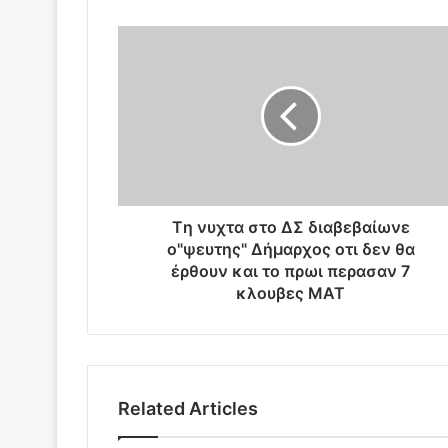
T
η
ν
υ
χ
τ
α
σ
τ
ο
Tη νυχτα στο ΔΣ διαβεβαίωνε
Δ
ο"ψευτης" Δήμαρχος οτι δεν θα
Σ
έρθουν και το πρωι περασαν 7
δ
κλουβες ΜΑΤ
ι
α
β
ε
β
Related Articles
α
ί