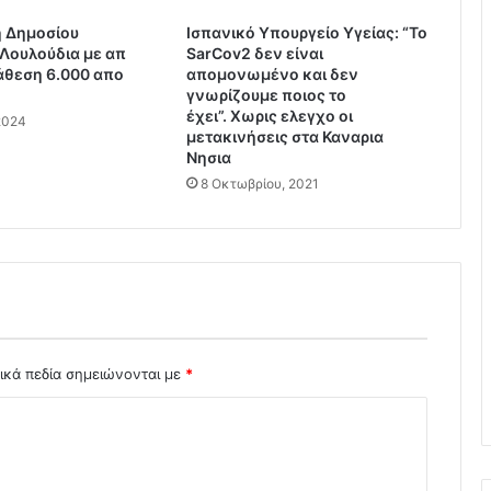
ο
 Δημοσίου
υ
Ισπανικό Υπουργείο Υγείας: “Το
.Λουλούδια με απ
SarCov2 δεν είναι
ς
άθεση 6.000 απο
απομονωμένο και δεν
Α
γνωρίζουμε ποιος το
Ν
έχει”. Χωρις ελεγχο οι
2024
Ε
μετακινήσεις στα Καναρια
Λ
Νησια
.
8 Οκτωβρίου, 2021
.
.
.
Σ
ε
π
α
ν
ικά πεδία σημειώνονται με
*
ι
κ
ό
τ
ο