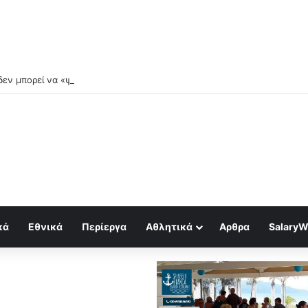
εν μπορεί να «ψήνεται» στο αεροδρόμιo της κ.Γκίκα
κά
Εθνικά
Περίεργα
Αθλητικά
Αρθρα
SalaryW