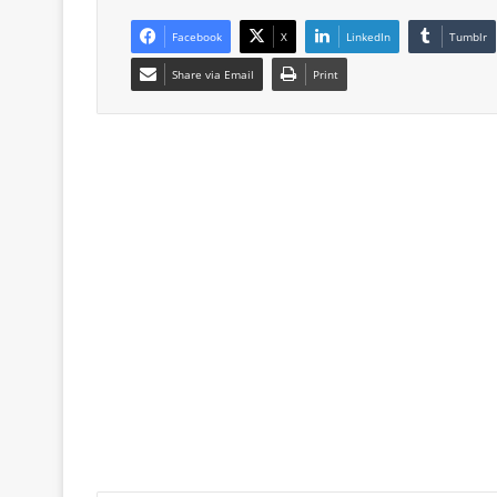
Facebook
X
LinkedIn
Tumblr
Share via Email
Print