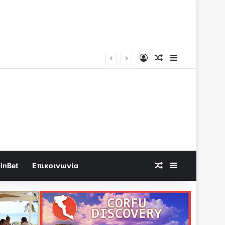
Log In
Random Article
Sidebar
Random Article
Sidebar
inBet
Επικοινωνία