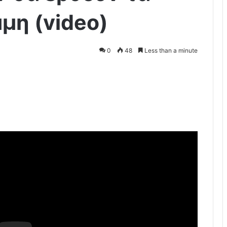
μη (video)
0
48
Less than a minute