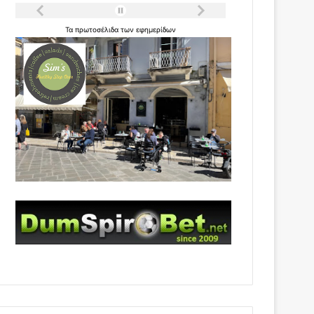
Τα
πρωτοσέλιδα
των
εφημερίδων